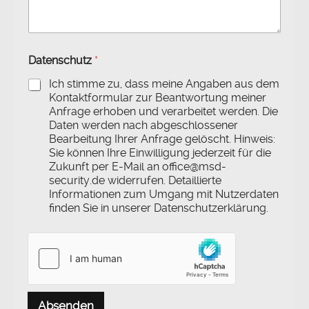
M
a
i
l
-
Datenschutz
*
A
d
Ich stimme zu, dass meine Angaben aus dem
r
Kontaktformular zur Beantwortung meiner
e
Anfrage erhoben und verarbeitet werden. Die
s
Daten werden nach abgeschlossener
s
Bearbeitung Ihrer Anfrage gelöscht. Hinweis:
e
Sie können Ihre Einwilligung jederzeit für die
D
Zukunft per E-Mail an office@msd-
a
security.de widerrufen. Detaillierte
t
Informationen zum Umgang mit Nutzerdaten
e
finden Sie in unserer Datenschutzerklärung.
n
s
c
h
u
t
z
Absenden