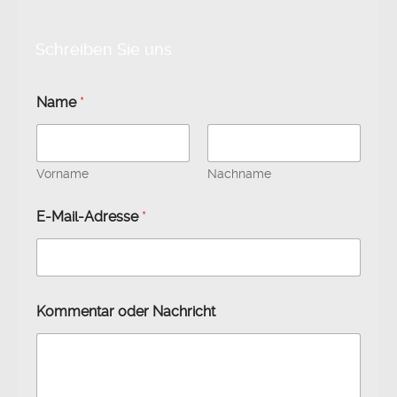
Schreiben Sie uns
Name
*
Vorname
Nachname
E-Mail-Adresse
*
N
Kommentar oder Nachricht
a
m
e
E
-