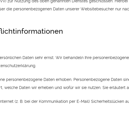
VV) zur Nutzung des oben genannten Dienstes geschlossen. Hierbei 
ieser die personenbezogenen Daten unserer Websitebesucher nur na
licht­informationen
persönlichen Daten sehr ernst. Wir behandeln Ihre personenbezogen
tenschutzerklärung.
e personenbezogene Daten erhoben. Personenbezogene Daten sind Da
t, welche Daten wir erheben und wofür wir sie nutzen. Sie erläuter
nternet (z. B. bei der Kommunikation per E-Mail) Sicherheitslücken a