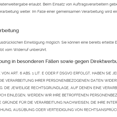
Datenweitergabe erlaubt. Beim Einsatz von Auftragsverarbeitern ge
erarbeitung weiter. Im Falle einer gemeinsamen Verarbeitung wird 
arbeitung
sdrücklichen Einwilligung möglich. Sie können eine bereits erteilte E
ibt vom Widerruf unberührt.
ung in besonderen Fällen sowie gegen Direktwerbu
 ART. 6 ABS. 1 LIT. E ODER F DSGVO ERFOLGT, HABEN SIE JE
DIE VERARBEITUNG IHRER PERSONENBEZOGENEN DATEN WIDERSP
G. DIE JEWEILIGE RECHTSGRUNDLAGE, AUF DENEN EINE VERARB
H EINLEGEN, WERDEN WIR IHRE BETROFFENEN PERSONENBEZO
RÜNDE FÜR DIE VERARBEITUNG NACHWEISEN, DIE IHRE INTER
HUNG, AUSÜBUNG ODER VERTEIDIGUNG VON RECHTSANSPRÜCHEN