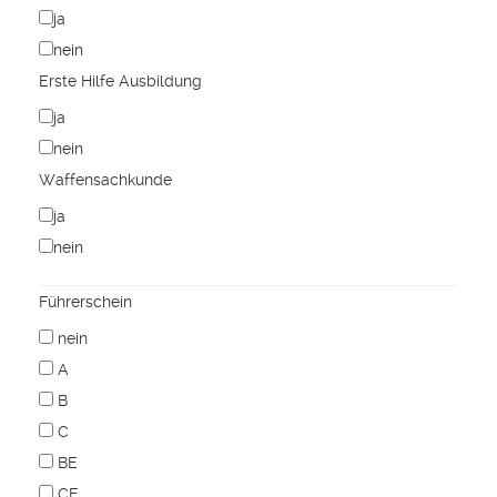
ja
nein
Erste Hilfe Ausbildung
ja
nein
Waffensachkunde
ja
nein
Führerschein
nein
A
B
C
BE
CE