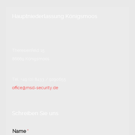
Hauptniederlassung Königsmoos
Theresienfeld 15
86669 Königsmoos
Tel. +49 (0) 8433 / 9290655
office@msd-security.de
Schreiben Sie uns
Name
*