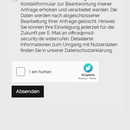
h
Kontaktformular zur Beantwortung meiner
r
Anfrage erhoben und verarbeitet werden. Die
i
Daten werden nach abgeschlossener
c
Bearbeitung Ihrer Anfrage gelöscht. Hinweis:
h
Sie können Ihre Einwilligung jederzeit für die
t
Zukunft per E-Mail an office@msd-
K
security.de widerrufen. Detaillierte
o
m
Informationen zum Umgang mit Nutzerdaten
m
finden Sie in unserer Datenschutzerklärung.
e
n
t
a
r
E
-
Absenden
M
a
i
l
-
A
d